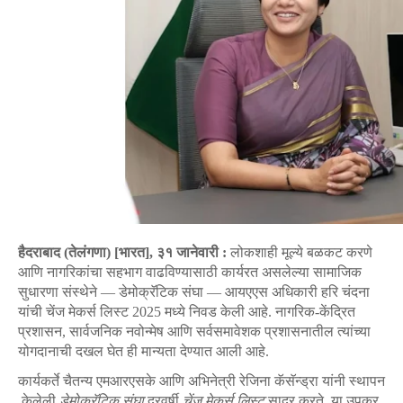
हैदराबाद (तेलंगणा) [भारत], ३१ जानेवारी :
लोकशाही मूल्ये बळकट करणे
आणि नागरिकांचा सहभाग वाढविण्यासाठी कार्यरत असलेल्या सामाजिक
सुधारणा संस्थेने — डेमोक्रॅटिक संघा — आयएएस अधिकारी हरि चंदना
यांची चेंज मेकर्स लिस्ट 2025 मध्ये निवड केली आहे. नागरिक-केंद्रित
प्रशासन, सार्वजनिक नवोन्मेष आणि सर्वसमावेशक प्रशासनातील त्यांच्या
योगदानाची दखल घेत ही मान्यता देण्यात आली आहे.
कार्यकर्ते
चैतन्य
एमआरएसके
आणि
अभिनेत्री
रेजिना
कॅसॅन्ड्रा
यांनी
स्थापन
केलेली
डेमोक्रॅटिक
संघा
दरवर्षी
चेंज
मेकर्स
लिस्ट
सादर
करते
.
या
उपक्र