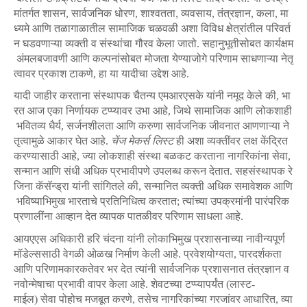
मांतर्गत
शासन
,
सार्वजनिक
धोरण
,
शाश्वतता
,
व्यवसाय
,
तंत्रज्ञान
,
कला
,
मा
ध्यमे
आणि
तळागाळातील
सामाजिक
चळवळी
अशा
विविध
क्षेत्रांतील
परिवर्त
न
घडवणाऱ्या
व्यक्ती
व
संस्थांचा
गौरव
केला
जातो
.
सहानुभूतीसोबत
कार्यक्षम
अंमलबजावणी
आणि
कल्पनांसोबत
मोजता
येण्याजोगे
परिणाम
साधणाऱ्या
नेतृ
त्वावर
प्रकाश
टाकणे
,
हा
या
यादीचा
उद्देश
आहे
.
यादी
जाहीर
करताना
संस्थापक
चैतन्य
एमआरएसके
यांनी
नमूद
केले
की
,
भा
रत
आज
एका
निर्णायक
टप्प्यावर
उभा
आहे
,
जिथे
सामाजिक
आणि
लोकशाही
भवितव्य
धैर्य
,
सर्जनशीलता
आणि
करुणा
सार्वजनिक
जीवनात
आणणाऱ्या
ने
तृत्वामुळे
आकार
घेत
आहे
.
चेंज
मेकर्स
लिस्ट
ही
अशा
व्यक्तींवर
लक्ष
केंद्रित
करण्यासाठी
आहे
,
ज्या
लोकशाही
संस्था
बळकट
करताना
नागरिकांना
सेवा
,
सन्मान
आणि
संधी
अधिक
प्रभावीपणे
उपलब्ध
करून
देतात
.
सहसंस्थापक
रे
जिना
कॅसॅन्ड्रा
यांनी
सांगितले
की
,
सन्मानित
व्यक्ती
अधिक
समावेशक
आणि
भविष्याभिमुख
भारताचे
प्रतिनिधित्व
करतात
;
त्यांच्या
उपक्रमांनी
पारंपरिक
प्रणालींना
आव्हान
देत
व्यापक
पातळीवर
परिणाम
साधला
आहे
.
आयएएस
अधिकारी
हरि
चंदना
यांनी
लोकाभिमुख
प्रशासनाच्या
नावीन्यपूर्ण
मॉडेल्ससाठी
वेगळी
ओळख
निर्माण
केली
आहे
.
प्रवेशयोग्यता
,
पारदर्शकता
आणि
परिणामकारकतेवर
भर
देत
त्यांनी
सार्वजनिक
प्रशासनात
तंत्रज्ञान
व
नवोन्मेषाचा
प्रभावी
वापर
केला
आहे
.
शेवटच्या
टप्प्यापर्यंत
(
लास्ट
-
माईल
)
सेवा
पोहोच
मजबूत
करणे
,
तसेच
नागरिकांच्या
गरजांवर
आधारित
,
व्या