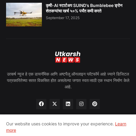
कृषी-AI स्टार्टअप SUIND’s Bumblebee ड्रोन
शेतकऱ्यांचा खर्च ५०% पर्यंत कमी करते
September 17, 2025
उत्कर्ष न्यूज हे एक डायनॅमिक आणि अष्टपैलू ऑनलाइन प्लॅटफॉर्म आहे ज्याने डिजिटल
पत्रकारितेच्या सतत विकसित होत असलेल्या जगात स्वतःसाठी एक स्थान निर्माण केले
आहे.
Our website uses cookies to improve your experience.
Learn
more
घर
आमच्याबद्दल
गोपनीयता धोरण
आमच्याशी संपर्क साधा