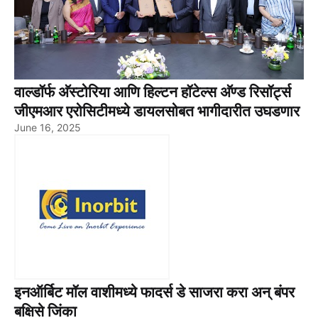
वाल्डॉर्फ अ‍ॅस्टोरिया आणि हिल्टन हॉटेल्स अ‍ॅण्ड रिसॉर्ट्स
जीएमआर एरोसिटीमध्ये डायलसोबत भागीदारीत उघडणार
June 16, 2025
इनऑर्बिट मॉल वाशीमध्ये फादर्स डे साजरा करा अन् बंपर
बक्षिसे जिंका