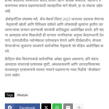
हीच्या
बदलत्या
स्वरूपावर
संवाद
साधणे
आणि
अधिक
समतोल
,
सहभागी
व
करुणामय
समाज
घडवण्यासाठी
व्यावहारिक
मार्ग
शोधणे
,
हा
या
मंचाचा
उद्देश
आहे
.
डेमोक्रॅटिक
संघा
च्या
मते
,
चेंज
मेकर्स
लिस्ट
2025
भारतभर
उदयास
येणाऱ्या
नेतृत्वाची
खोली
आणि
विविधता
दर्शवते
आणि
लोकशाही
मूल्यांना
कृतीत
उत
रवणाऱ्यांचा
सन्मान
करण्याची
संस्थेची
कटिबद्धता
अधोरेखित
करते
.
हरि
चंद
ना
आयएएस
यांना
मिळालेली
ही
मान्यता
नागरिकांचा
अनुभव
केंद्रस्थानी
ठेव
णारे
,
प्रणालीतील
नवोन्मेषाला
प्रोत्साहन
देणारे
आणि
दीर्घकालीन
,
मोजता
येण्याजोग्या
सुधारणा
साधणारे
सार्वजनिक
नेतृत्वाचे
नवे
मॉडेल
अधोरेखित
क
रते
.
केंद्रित सेवा वितरणाकडे सार्वजनिक अपेक्षा झुकत असताना, हरि चंदना
आयएएस यांसारखे प्रशासक दृष्टी, अंमलबजावणी आणि उत्तरदायित्वाच्या
माध्यमातून प्रशासनाचे स्वरूप नव्याने घडवणाऱ्या नव्या पिढीचे ‘चेंजमेकर’
ठरत आहेत.
Tags
lifestyle
Facebook