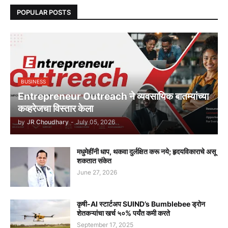
POPULAR POSTS
BUSINESS
Entrepreneur Outreach ने व्यवसायिक बातम्यांच्या
कव्हरेजचा विस्तार केला
by
JR Choudhary
-
July 05, 2026
मधुमेहींनी धाप, थकवा दुर्लक्षित करू नये; हृदयविकाराचे असू
शकतात संकेत
June 27, 2026
कृषी-AI स्टार्टअप SUIND’s Bumblebee ड्रोन
शेतकऱ्यांचा खर्च ५०% पर्यंत कमी करते
September 17, 2025