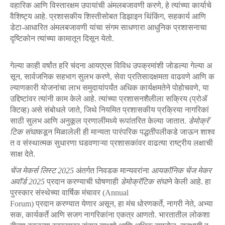
वहारिक
आणि
विस्तारक्षम
उपायांची
अंमलबजावणी
करणे
,
हे
त्यांच्या
कार्याचे
वैशिष्ट्य
आहे
.
प्रशासकीय
शिस्तीसोबत
डिझाइन थिंकिंग, सहकार्य आणि
डेटा-आधारित अंमलबजावणी यांचा संगम साधणारा आधुनिक
प्रशासनाचा
दृष्टिकोन त्यांच्या कामातून दिसून येतो.
गेल्या
काही
वर्षांत
हरि
चंदना
आयएएस
विविध
उपक्रमांशी
जोडल्या
गेल्या
अ
सून
,
सार्वजनिक
सहभाग
सुलभ
करणे
,
सेवा
प्रतिसादक्षमता
वाढवणे
आणि
क
ल्याणकारी
योजनांचा
लाभ
समुदायांपर्यंत
अधिक
कार्यक्षमतेने
पोहोचवणे
,
या
उद्दिष्टांवर
त्यांनी
काम
केले
आहे
.
त्यांच्या
प्रशासनशैलीला
सक्रिय
(
प्रोॲ
क्टिव्ह
)
असे
संबोधले
जाते
,
जिथे
नियमित
प्रशासकीय
प्रक्रिया
नागरिकां
साठी
सुलभ
आणि
अनुकूल
प्रणालींमध्ये
रूपांतरित
केल्या
जातात
.
डेमोक्रॅ
टिक
संघा
कडून
मिळालेली
ही
मान्यता
पारंपरिक
पद्धतींपलीकडे
जाऊन
शाश्व
त
व
संस्थात्मक
सुधारणा
घडवणाऱ्या
प्रशासकांवर
वाढत्या
राष्ट्रीय
लक्षाची
साक्ष
देते
.
चेंज
मेकर्स
लिस्ट
2025
अंतर्गत
निवडक
मान्यवरांना
आयकॉनिक
चेंज
मेकर
अवॉर्ड
2025
प्रदान
करण्याची
घोषणाही
डेमोक्रॅटिक
संघा
ने
केली
आहे
.
हा
पुरस्कार
संस्थेच्या
वार्षिक
मंचावर
(Annual
Forum)
प्रदान
करण्यात
येणार
असून
,
हा
मंच
धोरणकर्ते
,
नागरी
नेते
,
अभ्या
सक
,
कार्यकर्ते
आणि
सजग
नागरिकांना
एकत्र
आणतो
.
भारतातील
लोकशा