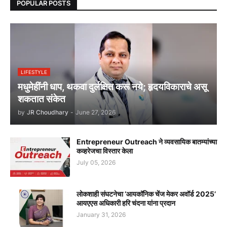
POPULAR POSTS
LIFESTYLE
मधुमेहींनी धाप, थकवा दुर्लक्षित करू नये; हृदयविकाराचे असू
शकतात संकेत
by
JR Choudhary
-
June 27, 2026
Entrepreneur Outreach ने व्यवसायिक बातम्यांच्या
कव्हरेजचा विस्तार केला
July 05, 2026
लोकशाही संघटनेचा ‘आयकॉनिक चेंज मेकर अवॉर्ड 2025’
आयएएस अधिकारी हरि चंदना यांना प्रदान
January 31, 2026