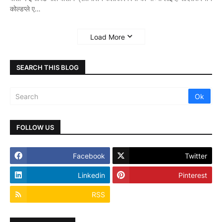
कोल्डप्ले ए…
Load More
SEARCH THIS BLOG
FOLLOW US
Facebook
Twitter
Linkedin
Pinterest
RSS