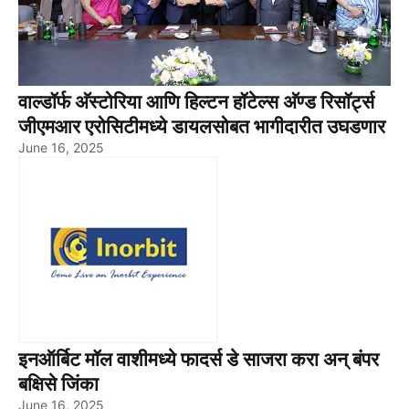
वाल्डॉर्फ अ‍ॅस्टोरिया आणि हिल्टन हॉटेल्स अ‍ॅण्ड रिसॉर्ट्स
जीएमआर एरोसिटीमध्ये डायलसोबत भागीदारीत उघडणार
June 16, 2025
इनऑर्बिट मॉल वाशीमध्ये फादर्स डे साजरा करा अन् बंपर
बक्षिसे जिंका
June 16, 2025