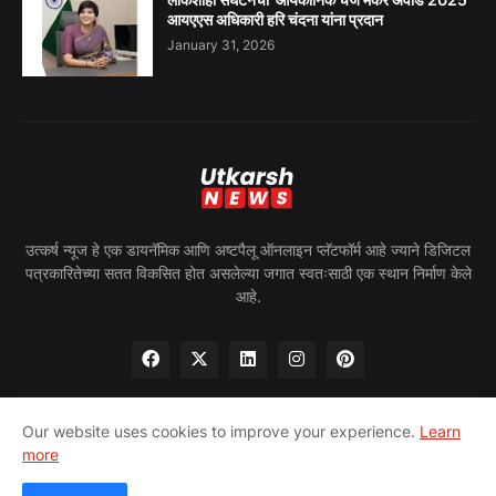
आयएएस अधिकारी हरि चंदना यांना प्रदान
January 31, 2026
उत्कर्ष न्यूज हे एक डायनॅमिक आणि अष्टपैलू ऑनलाइन प्लॅटफॉर्म आहे ज्याने डिजिटल
पत्रकारितेच्या सतत विकसित होत असलेल्या जगात स्वतःसाठी एक स्थान निर्माण केले
आहे.
Our website uses cookies to improve your experience.
Learn
more
घर
आमच्याबद्दल
गोपनीयता धोरण
आमच्याशी संपर्क साधा